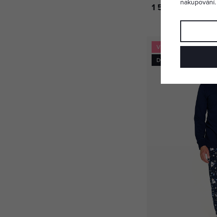
nakupování.
1 599 Kč
VIDEO
DOPRAVA ZDARMA