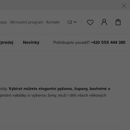
kazy
Věrnostní program
Kontakt
CZ
prodej
Novinky
Potřebujete poradit?
+420 555 444 385
módy.
Vybírat můžete elegantní pyžama, župany, bavlněné a
Z pestré nabídky si vyberou ženy, muži i děti všech věkových
Donna
Boxerky
Saténové
Bavlněná pyžama
Župany
Dvoudílné
Dámská tílka
Deka s kapucí
MEGA slevy
ghtwear
kalhotky
pro maximální komfort
noční košilky
pro ženy
pro ženy
plavky té nejlepší kvality
pro vaše pohodlí
pro váš relax
na top produkty
Zobrazit
Objevit více
Prozkoumat
Zobrazit
Nakoupit
Objevit více
Objevit více
Nakoupit
Nakoupit
 v evropských zemích stále žádanější.
Jejich výrobky splňují