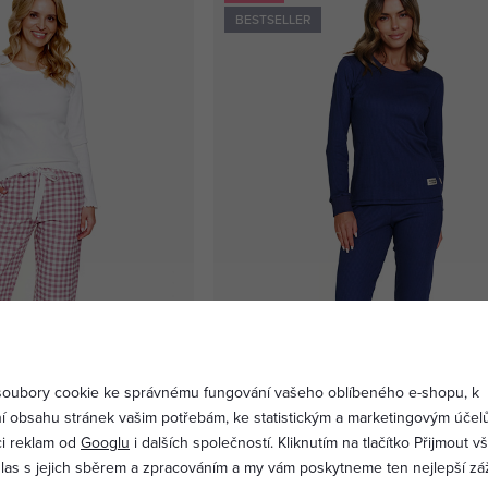
BESTSELLER
oubory cookie ke správnému fungování vašeho oblíbeného e-shopu, k
í obsahu stránek vašim potřebám, ke statistickým a marketingovým účel
ci reklam od
Googlu
i dalších společností. Kliknutím na tlačítko Přijmout 
 bílé bavlna a flanel
Dámské pyžamo Mercy tmavě modré
hlas s jejich sběrem a zpracováním a my vám poskytneme ten nejlepší záž