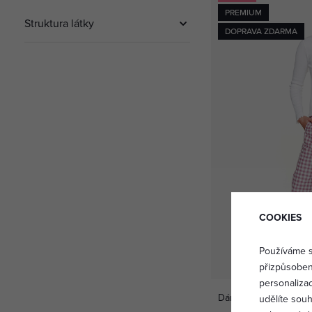
PREMIUM
Struktura látky
DOPRAVA ZDARMA
COOKIES
Používáme s
přizpůsoben
personaliza
Dámské pyžamo Mauvis
udělíte sou