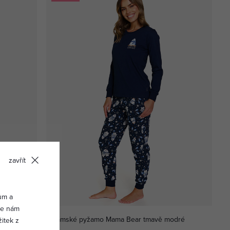
zavřít
ům a
vše nám
Dámské pyžamo Mama Bear tmavě modré
itek z