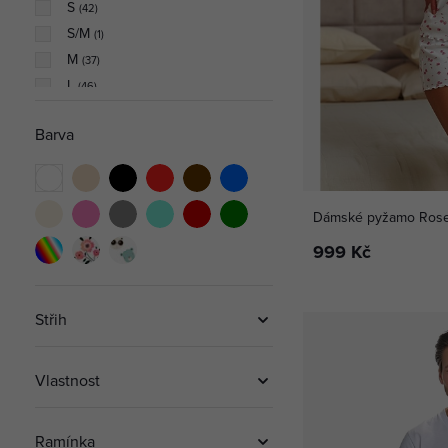
S
(
42
)
S/M
(
1
)
M
(
37
)
L
(
46
)
L/XL
(
1
)
Barva
XL
(
50
)
XXL
(
32
)
3XL
(
2
)
Dámské pyžamo Roses
999 Kč
Střih
Vlastnost
Ramínka