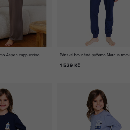
amo Aspen cappuccino
Pánské bavlněné pyžamo Marcus tma
1 529 Kč