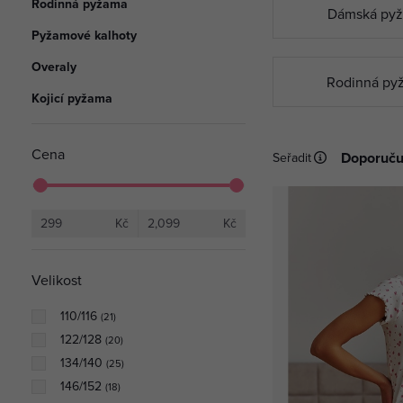
Rodinná pyžama
Dámská py
přísné hygienické nor
Podvazkové pásy
Pyžamové kalhoty
volnějším střihům. Vyt
Overaly
Rodinná py
Kojicí pyžama
Z kolekce Doctor Nap 
jsme připravili také fot
Cena
Seřadit
299
Kč
2,099
Kč
Velikost
110/116
(
21
)
122/128
(
20
)
134/140
(
25
)
146/152
(
18
)