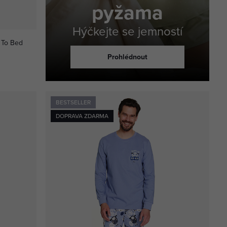
pyžama
Hýčkejte se jemností
 To Bed
Prohlédnout
BESTSELLER
DOPRAVA ZDARMA