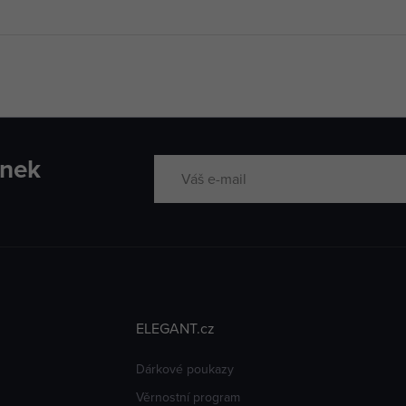
inek
ELEGANT.cz
Dárkové poukazy
Věrnostní program