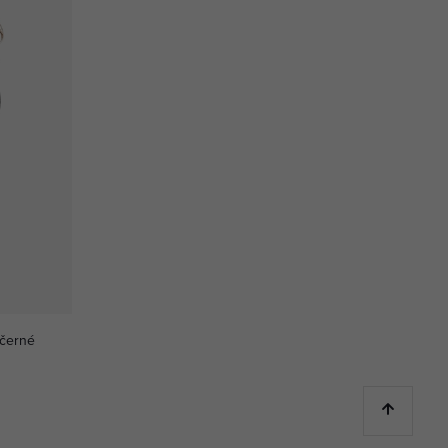
uhým rukávem Vita černé