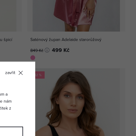
 špicí
Saténový župan Adelaide starorůžový
499 Kč
849 Kč
zavřít
-12 %
ům a
vše nám
itek z