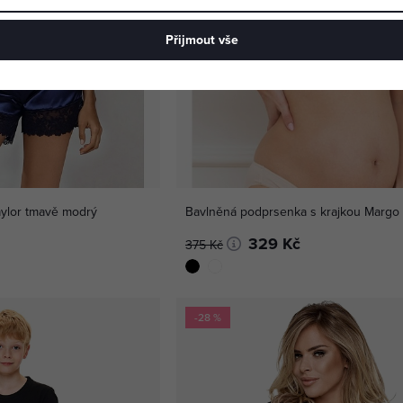
Přijmout vše
ylor tmavě modrý
Bavlněná podprsenka s krajkou Margo 
329 Kč
375 Kč
-28 %