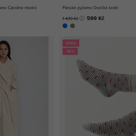
amo Caroline modré
Pánské pyžamo Ovečka šedé
599 Kč
1 439 Kč
VIDEO
-38 %