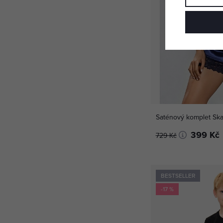
Saténový komplet Ska
399 Kč
729 Kč
BESTSELLER
-17 %