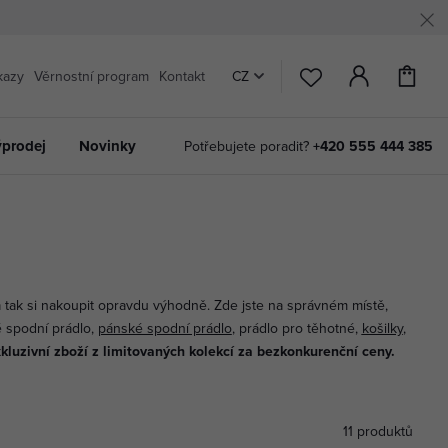
kazy
Věrnostní program
Kontakt
CZ
prodej
Novinky
Potřebujete poradit?
+420 555 444 385
a tak si nakoupit opravdu výhodně. Zde jste na správném místě,
 spodní prádlo,
pánské spodní prádlo
, prádlo pro těhotné,
košilky
,
Donna
Boxerky
Saténové
Bavlněná pyžama
Župany
Dvoudílné
Dámská tílka
Deka s kapucí
MEGA slevy
xkluzivní zboží z limitovaných kolekcí za bezkonkurenční ceny.
chte si uniknou žádnou slevovou akci a přihlaste se k odběru
kalhotky
pro maximální komfort
noční košilky
pro ženy
pro ženy
plavky té nejlepší kvality
pro vaše pohodlí
pro váš relax
na top produkty
Zobrazit
Objevit více
Prozkoumat
Zobrazit
Nakoupit
Objevit více
Objevit více
Nakoupit
Nakoupit
11 produktů