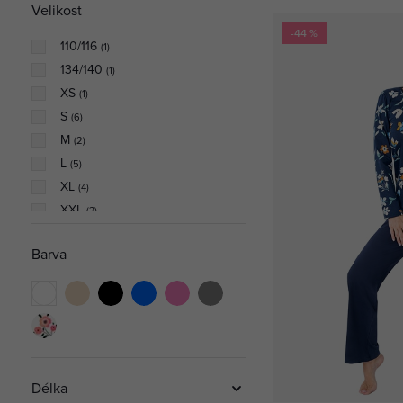
Velikost
Podvazkové pásy
-44 %
110/116
(
1
)
134/140
(
1
)
XS
(
1
)
S
(
6
)
M
(
2
)
L
(
5
)
XL
(
4
)
XXL
(
3
)
38/41
(
1
)
Barva
Délka