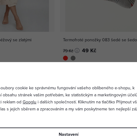
éžový se zlatými
Termofroté ponožky 083 šedé se šedou
49 Kč
79 Kč
-12 %
oubory cookie ke správnému fungování vašeho oblíbeného e-shopu, k
í obsahu stránek vašim potřebám, ke statistickým a marketingovým účel
ci reklam od
Googlu
i dalších společností. Kliknutím na tlačítko Přijmout 
hlas s jejich sběrem a zpracováním a my vám poskytneme ten nejlepší záž
Nastavení