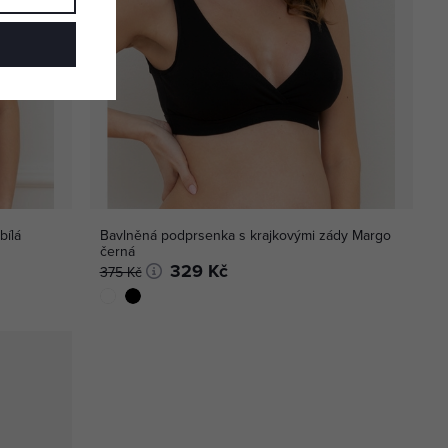
bílá
Bavlněná podprsenka s krajkovými zády Margo
černá
329 Kč
375 Kč