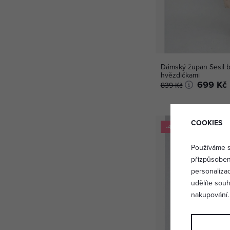
Dámský župan Sesil b
hvězdičkami
699 Kč
839 Kč
COOKIES
-45 %
Používáme s
přizpůsoben
personaliza
udělíte sou
nakupování.